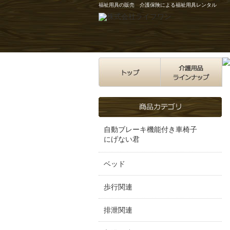
福祉用具の販売 介護保険による福祉用具レンタル
自動ブレーキ機能付き車椅子
にげない君
ベッド
歩行関連
排泄関連